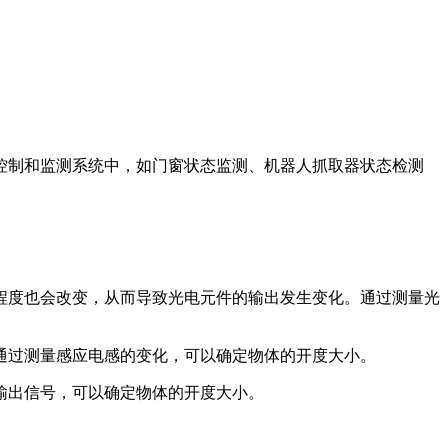
控制和监测系统中，如门窗状态监测、机器人抓取器状态检测
挡程度也会改变，从而导致光电元件的输出发生变化。通过测量光
通过测量感应电感的变化，可以确定物体的开度大小‌。
输出信号，可以确定物体的开度大小‌。