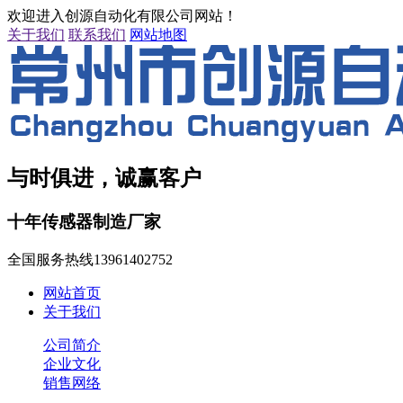
欢迎进入创源自动化有限公司网站！
关于我们
联系我们
网站地图
与时俱进，诚赢客户
十年传感器制造厂家
全国服务热线
13961402752
网站首页
关于我们
公司简介
企业文化
销售网络