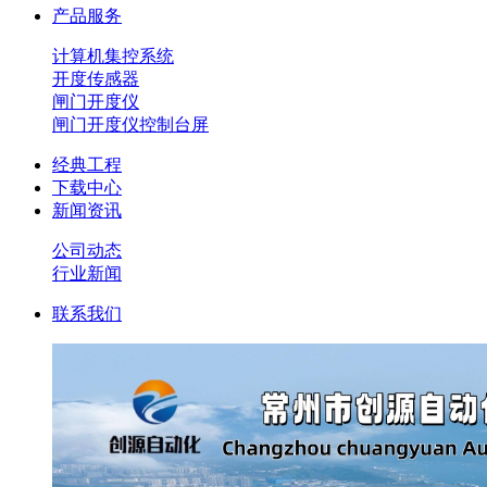
产品服务
计算机集控系统
开度传感器
闸门开度仪
闸门开度仪控制台屏
经典工程
下载中心
新闻资讯
公司动态
行业新闻
联系我们